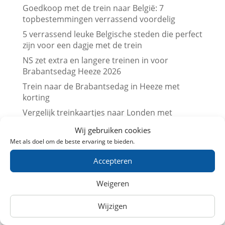
Goedkoop met de trein naar België: 7
topbestemmingen verrassend voordelig
5 verrassend leuke Belgische steden die perfect
zijn voor een dagje met de trein
NS zet extra en langere treinen in voor
Brabantsedag Heeze 2026
Trein naar de Brabantsedag in Heeze met
korting
Vergelijk treinkaartjes naar Londen met
prijskalenders
Wij gebruiken cookies
Vergelijk treinkaartjes naar Parijs met
Met als doel om de beste ervaring te bieden.
prijskalenders
Accepteren
Treinkaartjes bij NS International met korting
(augustus 2026)
Weigeren
Beurs en trein met korting (augustus 2026)
Leuk dagje uit met kinderen? Trein
Wijzigen
aanbiedingen in Augustus 2026