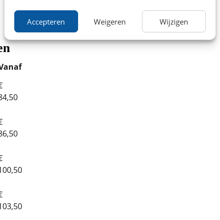
Accepteren
Weigeren
Wijzigen
en
Vanaf
€
84,50
€
86,50
€
100,50
€
103,50