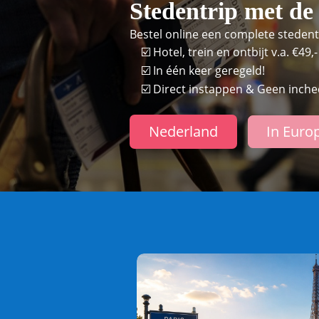
Stedentrip met de t
Bestel online een complete steden
☑️ Hotel, trein en ontbijt v.a. €49,-
☑️ In één keer geregeld!
☑️ Direct instappen & Geen inche
Nederland
In Euro