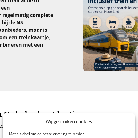
n trein actie of
n een
er regelmatig complete
bij de NS
aanbieders, maar is
 om een treinkaartje,
ombineren met een
in Nederland met korting
Wij gebruiken cookies
stellen’ en vervolgens in het menu op ‘Nachtje weg’.
Met als doel om de beste ervaring te bieden.