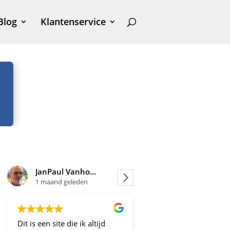
Blog
Klantenservice
JanPaul Vanhoven
Joosje
1 maand geleden
1 maand geleden
Dit is een site die ik altijd
Altijd fijne en betrou