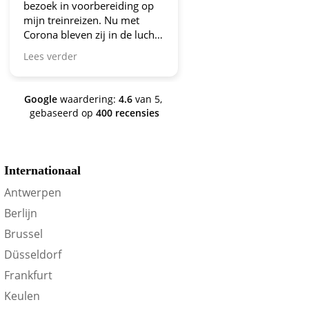
bezoek in voorbereiding op
aanbiedingen!
mijn treinreizen. Nu met
Corona bleven zij in de lucht.
Bravo en ga zo door! En nu
Lees verder
zijn we een aantal jaren
verder en nog steeds is dit de
site om je te oriënteren op
Google
waardering:
4.6
van 5,
trein-voordeel!
gebaseerd op
400 recensies
Internationaal
Antwerpen
Berlijn
Brussel
Düsseldorf
Frankfurt
Keulen