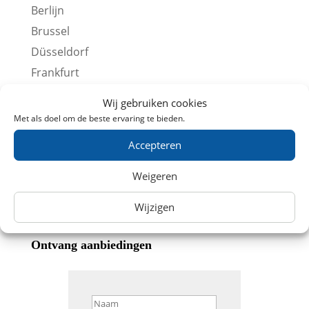
Berlijn
Brussel
Düsseldorf
Frankfurt
Keulen
Wij gebruiken cookies
Lille
Met als doel om de beste ervaring te bieden.
Londen
Accepteren
Parijs
Stedentrips
Weigeren
Overige Treintickets
Wijzigen
Ontvang aanbiedingen