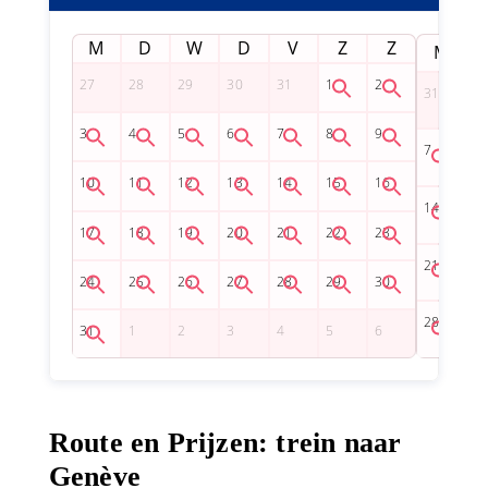
M
D
W
D
V
Z
Z
M
Route en Prijzen: trein naar
Genève