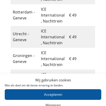
ICE
Rotterdam -
International
€ 49
Geneve
, Nachttrein
ICE
Utrecht -
International
€ 49
Geneve
, Nachttrein
ICE
Groningen -
International
€ 49
Geneve
, Nachttrein
ICE
Tilburg -
Wij gebruiken cookies
International
€ 49
Geneve
Met als doel om de beste ervaring te bieden.
, Nachttrein
Accepteren
ICE
Eindhoven -
International
€ 49
Geneve
Weigeren