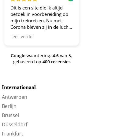
Dit is een site die ik altijd
Altijd fijne en betrou
bezoek in voorbereiding op
aanbiedingen!
mijn treinreizen. Nu met
Corona bleven zij in de lucht.
Bravo en ga zo door! En nu
Lees verder
zijn we een aantal jaren
verder en nog steeds is dit de
site om je te oriënteren op
Google
waardering:
4.6
van 5,
trein-voordeel!
gebaseerd op
400 recensies
Internationaal
Antwerpen
Berlijn
Brussel
Düsseldorf
Frankfurt