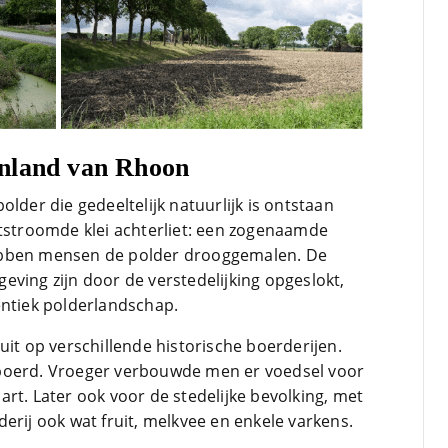
nland van Rhoon
lder die gedeeltelijk natuurlijk is ontstaan
itstroomde klei achterliet: een zogenaamde
ebben mensen de polder drooggemalen. De
eving zijn door de verstedelijking opgeslokt,
entiek polderlandschap.
je uit op verschillende historische boerderijen.
boerd. Vroeger verbouwde men er voedsel voor
rt. Later ook voor de stedelijke bevolking, met
erij ook wat fruit, melkvee en enkele varkens.