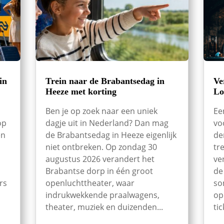
in
Trein naar de Brabantsedag in
Ve
Heeze met korting
Lo
Ben je op zoek naar een uniek
Ee
op
dagje uit in Nederland? Dan mag
vo
en
de Brabantsedag in Heeze eigenlijk
de
niet ontbreken. Op zondag 30
tr
augustus 2026 verandert het
ve
Brabantse dorp in één groot
de
rs
openluchttheater, waar
so
indrukwekkende praalwagens,
op
theater, muziek en duizenden...
tic