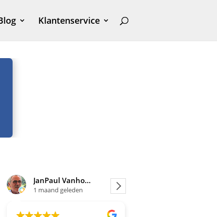
Blog
Klantenservice
JanPaul Vanhoven
Joosje
1 maand geleden
1 maand geleden