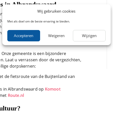
s in Albrandswaard
Wij gebruiken cookies
ance Femmes avec Zwift gaat dit jaar door
ustus trekt de dameskaravaan, vanuit
Met als doel om de beste ervaring te bieden.
n eindigt in Rotterdam. Een mooi moment om
meente eens te bezoeken.
Accepteren
Weigeren
Wijzigen
! Onze gemeente is een bijzondere
n. Laat u verrassen door de vergezichten,
llige dorpskernen:
et de fietsroute van de Buijtenland van
es in Albrandswaard op
Komoot
 met
Route.nl
cultuur?