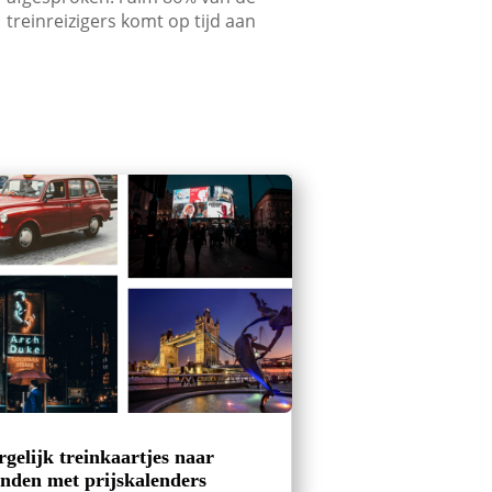
treinreizigers komt op tijd aan
rgelijk treinkaartjes naar
nden met prijskalenders