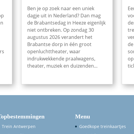
Ben je op zoek naar een uniek
Ee
op
dagje uit in Nederland? Dan mag
vo
en
de Brabantsedag in Heeze eigenlijk
de
niet ontbreken. Op zondag 30
tr
augustus 2026 verandert het
ve
Brabantse dorp in één groot
de
rs
openluchttheater, waar
so
indrukwekkende praalwagens,
op
theater, muziek en duizenden...
tic
Topbestemmingen
Menu
Trein Antwerpen
Goedkope treinkaartjes