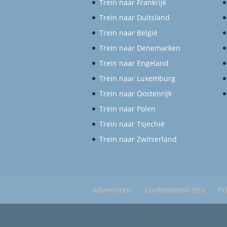
Trein naar Frankrijk
Trein naar Duitsland
Trein naar België
Trein naar Denemarken
Trein naar Engeland
Trein naar Luxemburg
Trein naar Oostenrijk
Trein naar Polen
Trein naar Tsjechië
Trein naar Zwitserland
Adverteren
Cookiebeleid (EU)
Pr