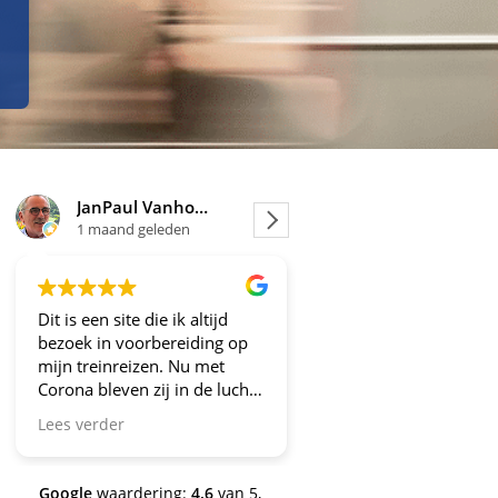
JanPaul Vanhoven
Joosje
1 maand geleden
1 maand geleden
Dit is een site die ik altijd
Altijd fijne en betrou
bezoek in voorbereiding op
aanbiedingen!
mijn treinreizen. Nu met
Corona bleven zij in de lucht.
Bravo en ga zo door! En nu
Lees verder
zijn we een aantal jaren
verder en nog steeds is dit de
site om je te oriënteren op
Google
waardering:
4.6
van 5,