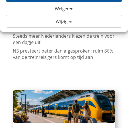
Beurs en trein met korting (augustus 2026)
Weigeren
Leuk dagje uit met kinderen? Trein
aanbiedingen in Augustus 2026
Wijzigen
Museum met korting (augustus 2026)
Steeds meer Nederlanders kiezen de trein voor
een dagje uit
NS presteert beter dan afgesproken: ruim 86%
van de treinreizigers komt op tijd aan