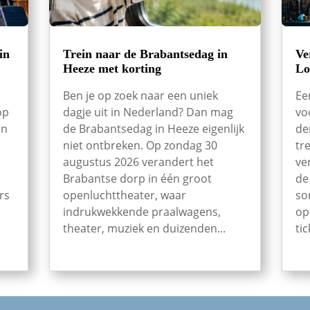
in
Trein naar de Brabantsedag in
Ve
Heeze met korting
Lo
Ben je op zoek naar een uniek
Ee
op
dagje uit in Nederland? Dan mag
vo
en
de Brabantsedag in Heeze eigenlijk
de
niet ontbreken. Op zondag 30
tr
augustus 2026 verandert het
ve
Brabantse dorp in één groot
de
rs
openluchttheater, waar
so
indrukwekkende praalwagens,
op
theater, muziek en duizenden...
tic