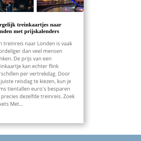
rgelijk treinkaartjes naar
nden met prijskalenders
n treinreis naar Londen is vaak
ordeliger dan veel mensen
nken. De prijs van een
einkaartje kan echter flink
rschillen per vertrekdag. Door
 juiste reisdag te kiezen, kun je
ms tientallen euro's besparen
 precies dezelfde treinreis. Zoek
kets Met...