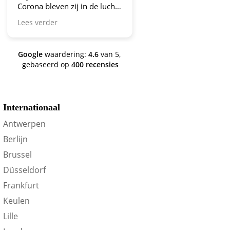
Corona bleven zij in de lucht.
Bravo en ga zo door! En nu
Lees verder
zijn we een aantal jaren
verder en nog steeds is dit de
site om je te oriënteren op
Google
waardering:
4.6
van 5,
trein-voordeel!
gebaseerd op
400 recensies
Internationaal
Antwerpen
Berlijn
Brussel
Düsseldorf
Frankfurt
Keulen
Lille