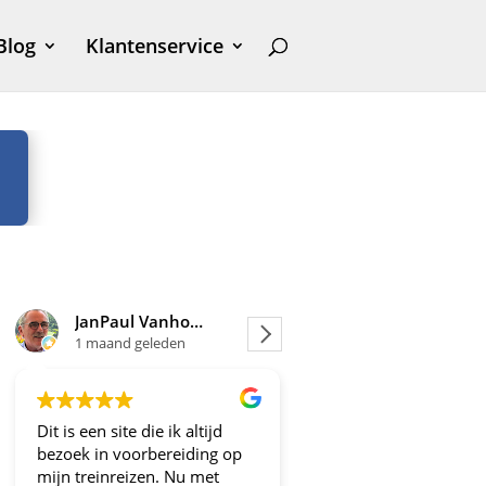
Blog
Klantenservice
JanPaul Vanhoven
Joosje
1 maand geleden
1 maand geleden
Dit is een site die ik altijd
Altijd fijne en betrou
bezoek in voorbereiding op
aanbiedingen!
mijn treinreizen. Nu met