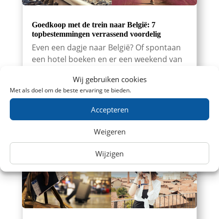
Goedkoop met de trein naar België: 7
topbestemmingen verrassend voordelig
Even een dagje naar België? Of spontaan
een hotel boeken en er een weekend van
maken? Daar hoef je echt geen groot
Wij gebruiken cookies
reisbudget voor te hebben. Wie de prijzen
Met als doel om de beste ervaring te bieden.
een beetje slim vergelijkt, kan vanuit
Nederland verrassend goedkoop met de
Accepteren
trein naar België. Zoek tickets Met...
Weigeren
Wijzigen