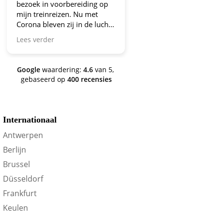
bezoek in voorbereiding op
aanbiedingen!
mijn treinreizen. Nu met
Corona bleven zij in de lucht.
Bravo en ga zo door! En nu
Lees verder
zijn we een aantal jaren
verder en nog steeds is dit de
site om je te oriënteren op
Google
waardering:
4.6
van 5,
trein-voordeel!
gebaseerd op
400 recensies
Internationaal
Antwerpen
Berlijn
Brussel
Düsseldorf
Frankfurt
Keulen