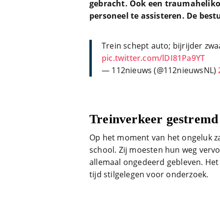
gebracht. Ook een traumaheliko
personeel te assisteren. De best
Trein schept auto; bijrijder z
pic.twitter.com/lDI81Pa9YT
— 112nieuws (@112nieuwsNL)
Treinverkeer gestremd
Op het moment van het ongeluk za
school. Zij moesten hun weg verv
allemaal ongedeerd gebleven. Het t
tijd stilgelegen voor onderzoek.