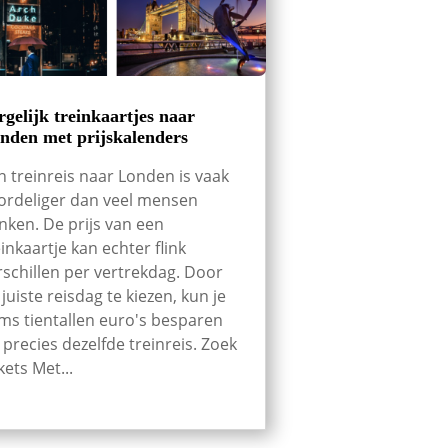
rgelijk treinkaartjes naar
nden met prijskalenders
n treinreis naar Londen is vaak
ordeliger dan veel mensen
nken. De prijs van een
einkaartje kan echter flink
rschillen per vertrekdag. Door
 juiste reisdag te kiezen, kun je
ms tientallen euro's besparen
 precies dezelfde treinreis. Zoek
kets Met...