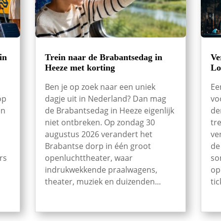
in
Trein naar de Brabantsedag in
Ve
Heeze met korting
Lo
Ben je op zoek naar een uniek
Ee
op
dagje uit in Nederland? Dan mag
vo
en
de Brabantsedag in Heeze eigenlijk
de
niet ontbreken. Op zondag 30
tr
augustus 2026 verandert het
ve
Brabantse dorp in één groot
de
rs
openluchttheater, waar
so
indrukwekkende praalwagens,
op
theater, muziek en duizenden...
tic