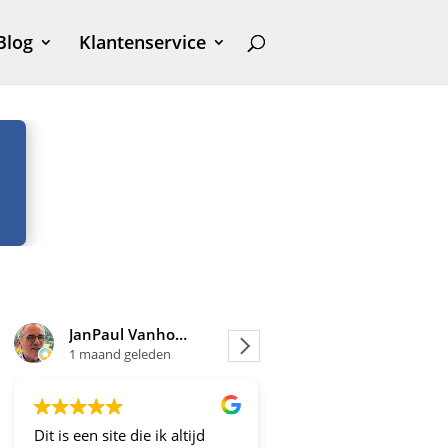
Blog
Klantenservice
JanPaul Vanhoven
Joosje
1 maand geleden
1 maand geleden
Dit is een site die ik altijd
Altijd fijne en betrou