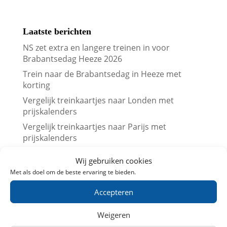
Laatste berichten
NS zet extra en langere treinen in voor
Brabantsedag Heeze 2026
Trein naar de Brabantsedag in Heeze met
korting
Vergelijk treinkaartjes naar Londen met
prijskalenders
Vergelijk treinkaartjes naar Parijs met
prijskalenders
Treinkaartjes bij NS International met korting
Wij gebruiken cookies
(augustus 2026)
Met als doel om de beste ervaring te bieden.
Beurs en trein met korting (augustus 2026)
Accepteren
Leuk dagje uit met kinderen? Trein
aanbiedingen in Augustus 2026
Weigeren
Museum met korting (augustus 2026)