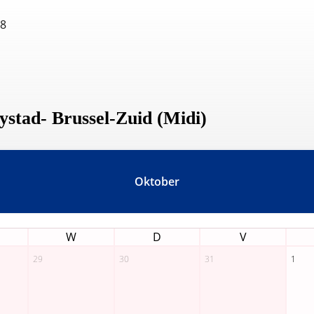
18
lystad- Brussel-Zuid (Midi)
Oktober
W
D
V