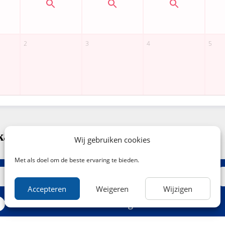
kaartjes naar Brussel-Zuid (Midi)
Wij gebruiken cookies
Met als doel om de beste ervaring te bieden.
Accepteren
Weigeren
Wijzigen
Middag