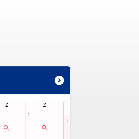
Z
Z
M
D