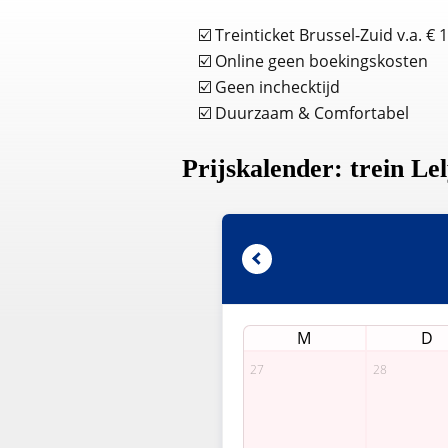
☑️ Treinticket Brussel-Zuid v.a. € 
☑️ Online geen boekingskosten
☑️ Geen inchecktijd
☑️ Duurzaam & Comfortabel
Prijskalender: trein Le
M
D