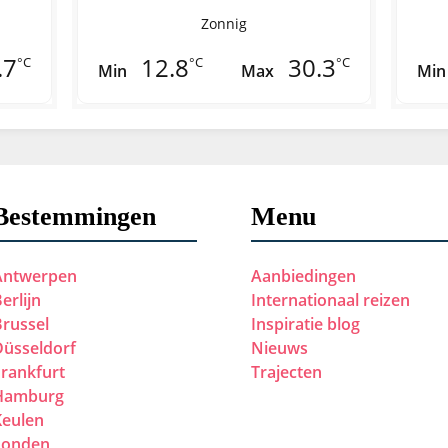
Zonnig
.7
12.8
30.3
°C
°C
°C
Min
Max
Min
Bestemmingen
Menu
Antwerpen
Aanbiedingen
erlijn
Internationaal reizen
Brussel
Inspiratie blog
Düsseldorf
Nieuws
Frankfurt
Trajecten
Hamburg
Keulen
Londen