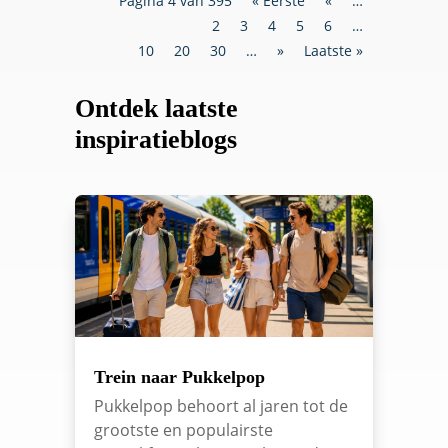
Pagina 4 van 395
« Eerste
«
…
2
3
4
5
6
…
10
20
30
…
»
Laatste »
Ontdek laatste
inspiratieblogs
Trein naar Pukkelpop
Pukkelpop behoort al jaren tot de
grootste en populairste