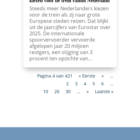
kiezen voor de trein vanuit Nederland
Steeds meer Nederlanders kiezen
voor de trein als zij naar grote
Europese steden reizen. Dat blijkt
uit de jaarcijfers van Eurostar over
2025. De internationale
spoorvervoerder vervoerde
afgelopen jaar 20 miljoen
reizigers, een stijging van 3
procent ten opzichte van…
Pagina 4 van 421
« Eerste
«
…
2
3
4
5
6
…
10
20
30
…
»
Laatste »