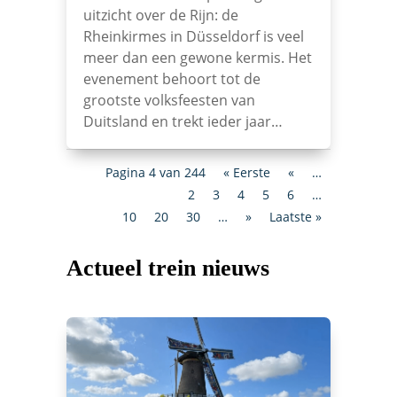
uitzicht over de Rijn: de
Rheinkirmes in Düsseldorf is veel
meer dan een gewone kermis. Het
evenement behoort tot de
grootste volksfeesten van
Duitsland en trekt ieder jaar…
Pagina 4 van 244
« Eerste
«
…
2
3
4
5
6
…
10
20
30
…
»
Laatste »
Actueel trein nieuws