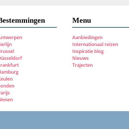
Bestemmingen
Menu
Antwerpen
Aanbiedingen
erlijn
Internationaal reizen
Brussel
Inspiratie blog
Düsseldorf
Nieuws
Frankfurt
Trajecten
Hamburg
Keulen
Londen
arijs
Wenen