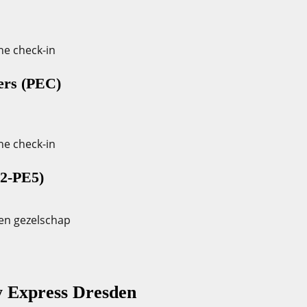
ine check-in
ers (PEC)
ine check-in
E2-PE5)
en gezelschap
y Express Dresden