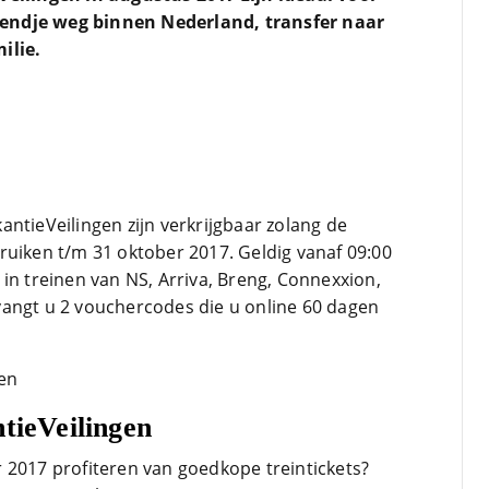
endje weg binnen Nederland, transfer naar
D
ilie.
b
m
C
B
L
z
v
s
t
ntieVeilingen zijn verkrijgbaar zolang de
ruiken t/m 31 oktober 2017. Geldig vanaf 09:00
in treinen van NS, Arriva, Breng, Connexxion,
vangt u 2 vouchercodes die u online 60 dagen
ntieVeilingen
 2017 profiteren van goedkope treintickets?