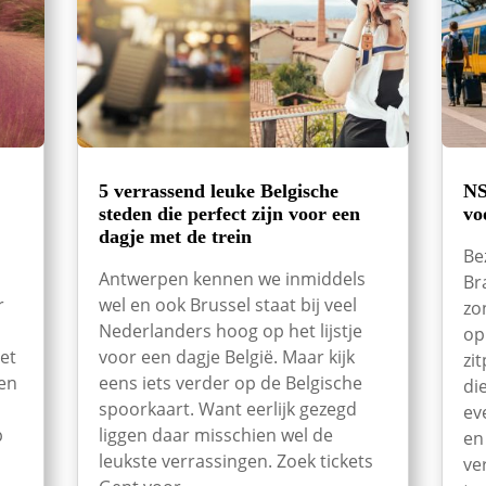
5 verrassend leuke Belgische
NS
steden die perfect zijn voor een
vo
dagje met de trein
Be
Antwerpen kennen we inmiddels
Br
r
wel en ook Brussel staat bij veel
zo
Nederlanders hoog op het lijstje
op
et
voor een dagje België. Maar kijk
zi
een
eens iets verder op de Belgische
di
spoorkaart. Want eerlijk gezegd
ev
p
liggen daar misschien wel de
en
leukste verrassingen. Zoek tickets
ve