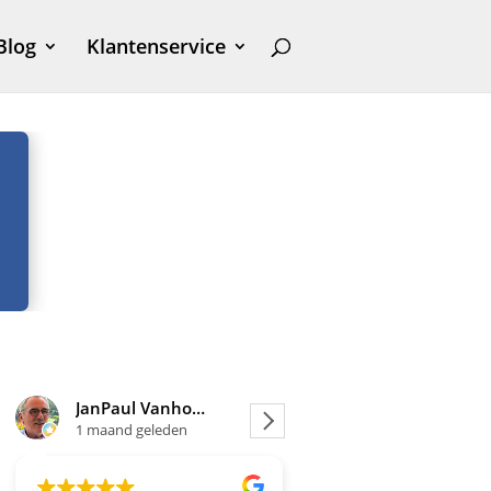
Blog
Klantenservice
JanPaul Vanhoven
Joosje
1 maand geleden
1 maand geleden