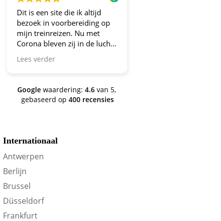
it is een site die ik altijd
Altijd fijne en betrouwbare
ezoek in voorbereiding op
aanbiedingen!
ijn treinreizen. Nu met
orona bleven zij in de lucht.
ravo en ga zo door! En nu
ees verder
ijn we een aantal jaren
erder en nog steeds is dit de
ite om je te oriënteren op
Google
waardering:
4.6
van 5,
rein-voordeel!
gebaseerd op
400 recensies
Internationaal
Antwerpen
Berlijn
Brussel
Düsseldorf
Frankfurt