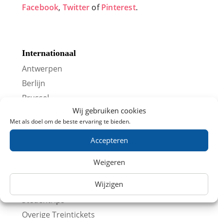
Facebook
,
Twitter
of
Pinterest
.
Internationaal
Antwerpen
Berlijn
Brussel
Wij gebruiken cookies
Düsseldorf
Met als doel om de beste ervaring te bieden.
Frankfurt
Accepteren
Keulen
Lille
Weigeren
Londen
Wijzigen
Parijs
Stedentrips
Overige Treintickets