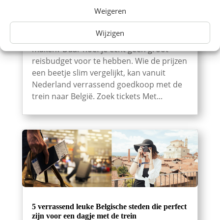
Goedkoop met de trein naar België: 7
Weigeren
topbestemmingen verrassend voordelig
Even een dagje naar België? Of spontaan
Wijzigen
een hotel boeken en er een weekend van
maken? Daar hoef je echt geen groot
reisbudget voor te hebben. Wie de prijzen
een beetje slim vergelijkt, kan vanuit
Nederland verrassend goedkoop met de
trein naar België. Zoek tickets Met...
5 verrassend leuke Belgische steden die perfect
zijn voor een dagje met de trein