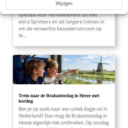
2026 rekenen op extra treinen en meer
Wijzigen
zitplaatsen. NS breidt de dienstregeling
speciaal voor het evenement uit met
extra Sprinters en zet langere treinen in
om de verwachte bezoekersstroom op
te...
Trein naar de Brabantsedag in Heeze met
korting
Ben je op zoek naar een uniek dagje uit in
Nederland? Dan mag de Brabantsedag in
Heeze eigenlijk niet ontbreken. Op zondag