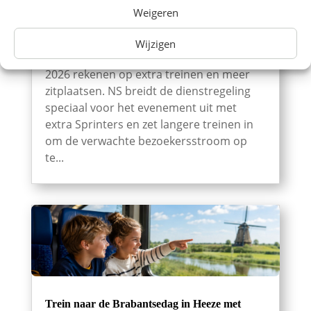
NS zet extra en langere treinen in voor
Weigeren
Brabantsedag Heeze 2026
Bezoekers van de 67e Brabantsedag in
Wijzigen
Heeze kunnen op zondag 30 augustus
2026 rekenen op extra treinen en meer
zitplaatsen. NS breidt de dienstregeling
speciaal voor het evenement uit met
extra Sprinters en zet langere treinen in
om de verwachte bezoekersstroom op
te...
Trein naar de Brabantsedag in Heeze met