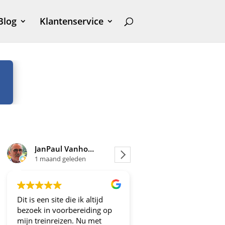
Blog
Klantenservice
JanPaul Vanhoven
Joosje
1 maand geleden
1 maand geleden
Dit is een site die ik altijd
Altijd fijne en betrou
bezoek in voorbereiding op
aanbiedingen!
mijn treinreizen. Nu met