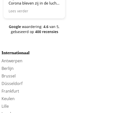
Corona bleven zij in de lucht.
Bravo en ga zo door! En nu
Lees verder
zijn we een aantal jaren
verder en nog steeds is dit de
site om je te oriënteren op
Google
waardering:
4.6
van 5,
trein-voordeel!
gebaseerd op
400 recensies
Internationaal
Antwerpen
Berlijn
Brussel
Düsseldorf
Frankfurt
Keulen
Lille