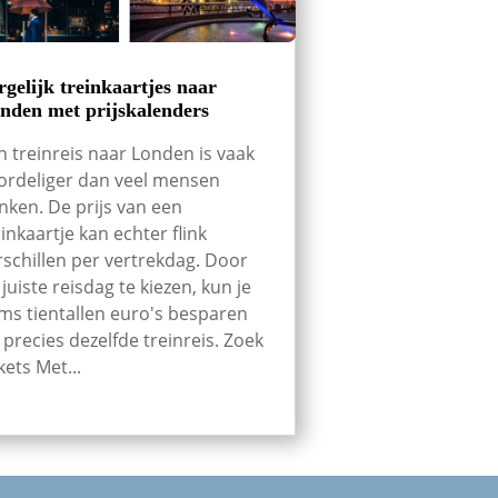
rgelijk treinkaartjes naar
nden met prijskalenders
n treinreis naar Londen is vaak
ordeliger dan veel mensen
nken. De prijs van een
einkaartje kan echter flink
rschillen per vertrekdag. Door
 juiste reisdag te kiezen, kun je
ms tientallen euro's besparen
 precies dezelfde treinreis. Zoek
kets Met...