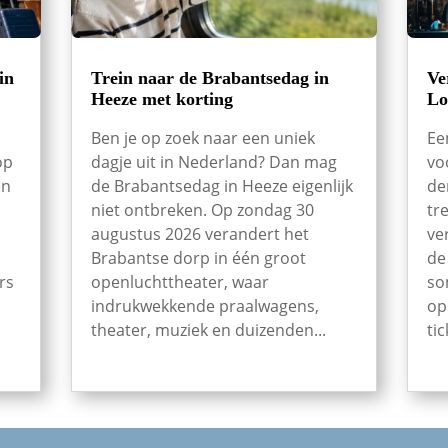
in
Trein naar de Brabantsedag in
Ve
Heeze met korting
Lo
Ben je op zoek naar een uniek
Ee
op
dagje uit in Nederland? Dan mag
vo
en
de Brabantsedag in Heeze eigenlijk
de
niet ontbreken. Op zondag 30
tr
augustus 2026 verandert het
ve
Brabantse dorp in één groot
de
rs
openluchttheater, waar
so
indrukwekkende praalwagens,
op
theater, muziek en duizenden...
tic