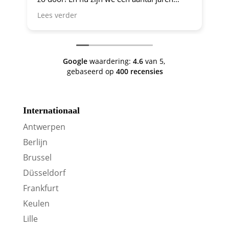
verder en nog steeds is dit de site om je te
Lees verder
oriënteren op trein-voordeel!
Google
waardering:
4.6
van 5,
gebaseerd op
400 recensies
Internationaal
Antwerpen
Berlijn
Brussel
Düsseldorf
Frankfurt
Keulen
Lille