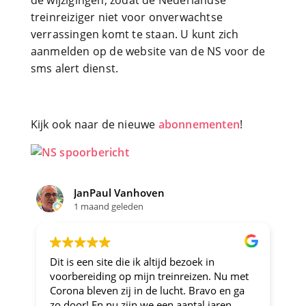
de wijzigingen, zodat de Nederlandse
treinreiziger niet voor onverwachtse
verrassingen komt te staan. U kunt zich
aanmelden op de website van de NS voor de
sms alert dienst.
Kijk ook naar de nieuwe
abonnementen
!
JanPaul Vanhoven
Joo
1 maand geleden
1 m
Dit is een site die ik altijd bezoek in
Altijd f
voorbereiding op mijn treinreizen. Nu met
Corona bleven zij in de lucht. Bravo en ga
zo door! En nu zijn we een aantal jaren