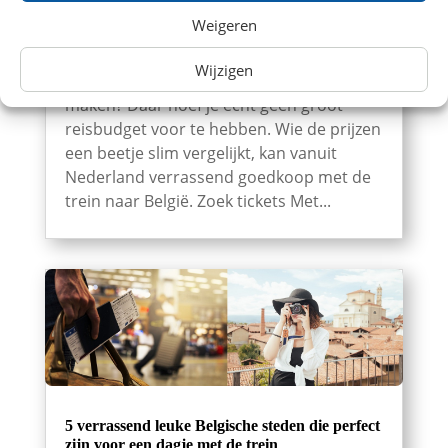
Goedkoop met de trein naar België: 7
Weigeren
topbestemmingen verrassend voordelig
Even een dagje naar België? Of spontaan
Wijzigen
een hotel boeken en er een weekend van
maken? Daar hoef je echt geen groot
reisbudget voor te hebben. Wie de prijzen
een beetje slim vergelijkt, kan vanuit
Nederland verrassend goedkoop met de
trein naar België. Zoek tickets Met...
5 verrassend leuke Belgische steden die perfect
zijn voor een dagje met de trein