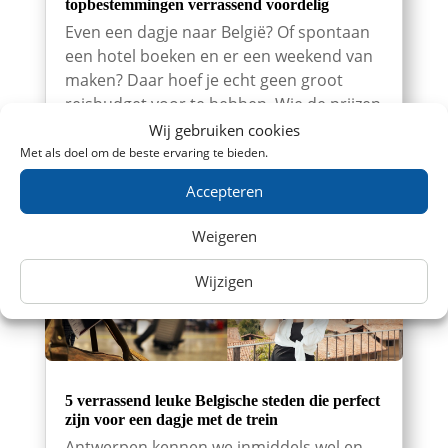
topbestemmingen verrassend voordelig
Even een dagje naar België? Of spontaan
een hotel boeken en er een weekend van
maken? Daar hoef je echt geen groot
reisbudget voor te hebben. Wie de prijzen
een beetje slim vergelijkt, kan vanuit
Wij gebruiken cookies
Nederland verrassend goedkoop met de
Met als doel om de beste ervaring te bieden.
trein naar België. Zoek tickets Met...
Accepteren
Weigeren
Wijzigen
5 verrassend leuke Belgische steden die perfect
zijn voor een dagje met de trein
Antwerpen kennen we inmiddels wel en