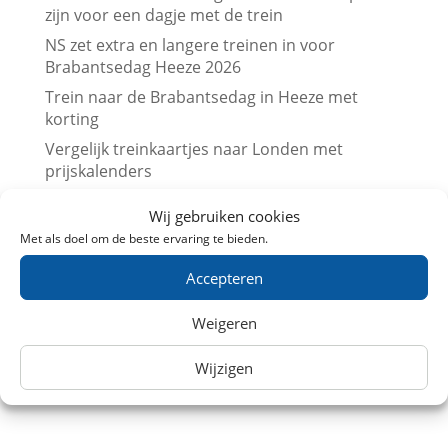
zijn voor een dagje met de trein
NS zet extra en langere treinen in voor
Brabantsedag Heeze 2026
Trein naar de Brabantsedag in Heeze met
korting
Vergelijk treinkaartjes naar Londen met
prijskalenders
Vergelijk treinkaartjes naar Parijs met
Wij gebruiken cookies
prijskalenders
Met als doel om de beste ervaring te bieden.
Treinkaartjes bij NS International met korting
(augustus 2026)
Accepteren
Beurs en trein met korting (augustus 2026)
Weigeren
Leuk dagje uit met kinderen? Trein
aanbiedingen in Augustus 2026
Wijzigen
Museum met korting (augustus 2026)