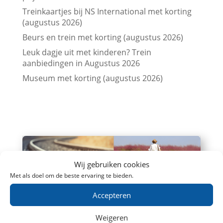
Treinkaartjes bij NS International met korting
(augustus 2026)
Beurs en trein met korting (augustus 2026)
Leuk dagje uit met kinderen? Trein
aanbiedingen in Augustus 2026
Museum met korting (augustus 2026)
Wij gebruiken cookies
Met als doel om de beste ervaring te bieden.
Goedkoop met de trein naar België: 7
Accepteren
topbestemmingen verrassend voordelig
Even een dagje naar België? Of spontaan
Weigeren