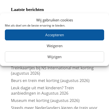
Laatste berichten
NS zet extra en langere treinen in voor
Wij gebruiken cookies
Brabantsedag Heeze 2026
Met als doel om de beste ervaring te bieden.
Trein naar de Brabantsedag in Heeze met
Accepteren
korting
Vergelijk treinkaartjes naar Londen met
Weigeren
prijskalenders
Vergelijk treinkaartjes naar Parijs met
Wijzigen
prijskalenders
Treinkaartjes bij NS International met korting
(augustus 2026)
Beurs en trein met korting (augustus 2026)
Leuk dagje uit met kinderen? Trein
aanbiedingen in Augustus 2026
Museum met korting (augustus 2026)
Steeds meer Nederlanders kiezen de trein voor