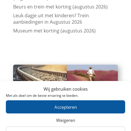
Beurs en trein met korting (augustus 2026)
Leuk dagje uit met kinderen? Trein
aanbiedingen in Augustus 2026
Museum met korting (augustus 2026)
Wij gebruiken cookies
Met als doel om de beste ervaring te bieden.
Goedkoop met de trein naar België: 7
topbestemmingen verrassend voordelig
Accepteren
Even een dagje naar België? Of spontaan
een hotel boeken en er een weekend van
Weigeren
maken? Daar hoef je echt geen groot