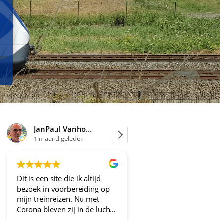
JanPaul Vanhoven
Joosje
1 maand geleden
1 maand geleden
Dit is een site die ik altijd
Altijd fijne en betrou
bezoek in voorbereiding op
aanbiedingen!
mijn treinreizen. Nu met
Corona bleven zij in de lucht.
Bravo en ga zo door! En nu