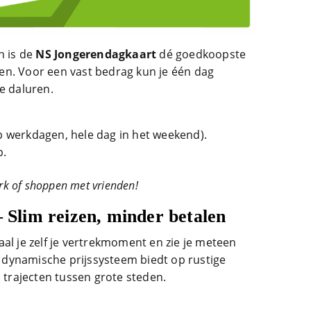
n is de
NS Jongerendagkaart
dé goedkoopste
en. Voor een vast bedrag kun je één dag
e daluren.
op werkdagen, hele dag in het weekend).
p.
ark of shoppen met vrienden!
– Slim reizen, minder betalen
al je zelf je vertrekmoment en zie je meteen
it dynamische prijssysteem biedt op rustige
p trajecten tussen grote steden.