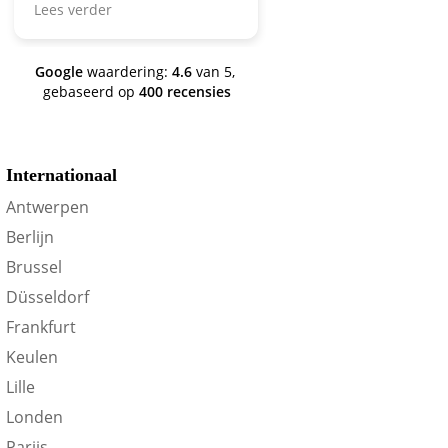
Lees verder
zijn we een aantal jaren
verder en nog steeds is dit de
site om je te oriënteren op
Google
waardering:
4.6
van 5,
trein-voordeel!
gebaseerd op
400 recensies
Internationaal
Antwerpen
Berlijn
Brussel
Düsseldorf
Frankfurt
Keulen
Lille
Londen
Parijs