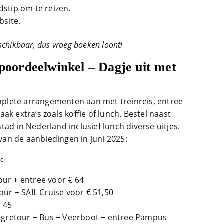
jdstip om te reizen.
bsite.
beschikbaar, dus vroeg boeken loont!
Spoordeelwinkel – Dagje uit met
plete arrangementen aan met treinreis, entree
ak extra’s zoals koffie of lunch. Bestel naast
ad in Nederland inclusief lunch diverse uitjes.
an de aanbiedingen in juni 2025:
:
ur + entree voor € 64
ur + SAIL Cruise voor € 51,50
€ 45
agretour + Bus + Veerboot + entree Pampus