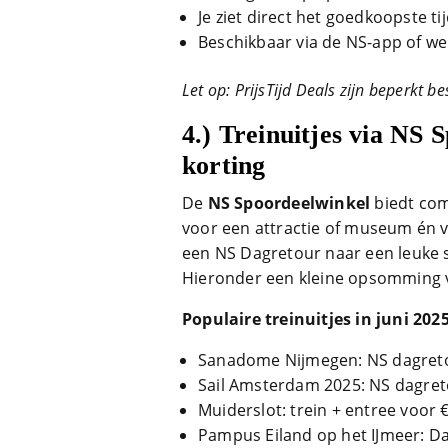
Je ziet direct het goedkoopste ti
Beschikbaar via de NS-app of we
Let op: PrijsTijd Deals zijn beperkt 
4.)
Treinuitjes via NS 
korting
De
NS Spoordeelwinkel
biedt com
voor een attractie of museum én va
een NS Dagretour naar een leuke st
Hieronder een kleine opsomming v
Populaire treinuitjes in juni 2025
Sanadome Nijmegen: NS dagreto
Sail Amsterdam 2025: NS dagreto
Muiderslot: trein + entree voor 
Pampus Eiland op het IJmeer: D