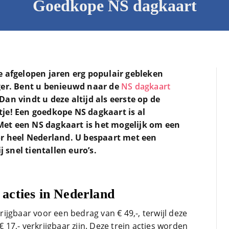
Goedkope NS dagkaart
e afgelopen jaren erg populair gebleken
JanPaul Vanhoven
ger. Bent u benieuwd naar de
NS dagkaart
1 maand geleden
n vindt u deze altijd als eerste op de
je! Een goedkope NS dagkaart is al
. Met een NS dagkaart is het mogelijk om een
Dit is een site die ik altijd
or heel Nederland. U bespaart met een
bezoek in voorbereiding op
mijn treinreizen. Nu met
j snel tientallen euro’s.
Corona bleven zij in de lucht.
Bravo en ga zo door! En nu
Lees verder
zijn we een aantal jaren
acties in Nederland
verder en nog steeds is dit de
site om je te oriënteren op
jgbaar voor een bedrag van € 49,-, terwijl deze
trein-voordeel!
€ 17,- verkrijgbaar zijn. Deze trein acties worden