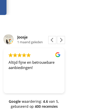
Joosje
Yvonne Gielissen
1 maand geleden
1 maand geleden
Altijd fijne en betrouwbare
Fijn om op de hoogte 
aanbiedingen!
worden gehouden!
Google
waardering:
4.6
van 5,
gebaseerd op
400 recensies