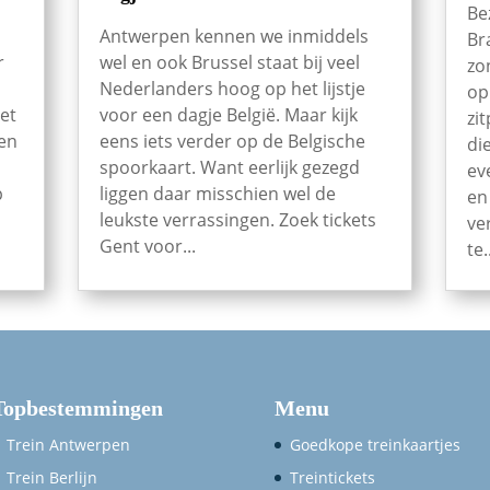
Be
Antwerpen kennen we inmiddels
Br
r
wel en ook Brussel staat bij veel
zo
Nederlanders hoog op het lijstje
op
et
voor een dagje België. Maar kijk
zi
een
eens iets verder op de Belgische
di
spoorkaart. Want eerlijk gezegd
ev
p
liggen daar misschien wel de
en
leukste verrassingen. Zoek tickets
ve
Gent voor...
te.
Topbestemmingen
Menu
Trein Antwerpen
Goedkope treinkaartjes
Trein Berlijn
Treintickets