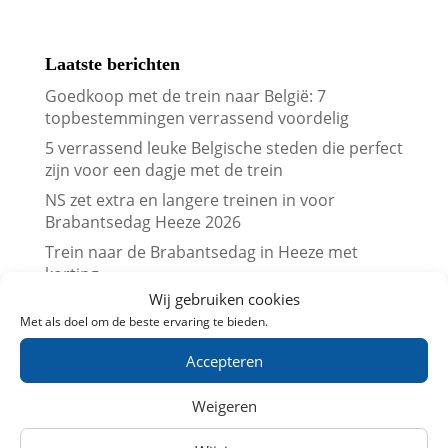
Laatste berichten
Goedkoop met de trein naar België: 7
topbestemmingen verrassend voordelig
5 verrassend leuke Belgische steden die perfect
zijn voor een dagje met de trein
NS zet extra en langere treinen in voor
Brabantsedag Heeze 2026
Trein naar de Brabantsedag in Heeze met
korting
Wij gebruiken cookies
Vergelijk treinkaartjes naar Londen met
Met als doel om de beste ervaring te bieden.
prijskalenders
Vergelijk treinkaartjes naar Parijs met
Accepteren
prijskalenders
Weigeren
Treinkaartjes bij NS International met korting
(augustus 2026)