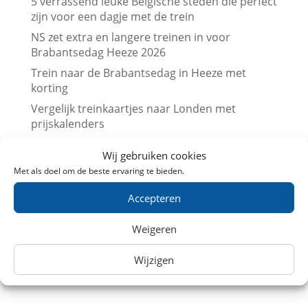
5 verrassend leuke Belgische steden die perfect
zijn voor een dagje met de trein
NS zet extra en langere treinen in voor
Brabantsedag Heeze 2026
Trein naar de Brabantsedag in Heeze met
korting
Vergelijk treinkaartjes naar Londen met
prijskalenders
Vergelijk treinkaartjes naar Parijs met
Wij gebruiken cookies
prijskalenders
Met als doel om de beste ervaring te bieden.
Treinkaartjes bij NS International met korting
(augustus 2026)
Accepteren
Beurs en trein met korting (augustus 2026)
Weigeren
Leuk dagje uit met kinderen? Trein
aanbiedingen in Augustus 2026
Wijzigen
Museum met korting (augustus 2026)