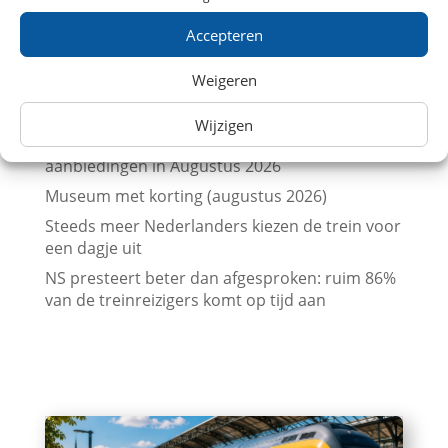
Vergelijk treinkaartjes naar Parijs met
prijskalenders
Accepteren
Treinkaartjes bij NS International met korting
Weigeren
(augustus 2026)
Beurs en trein met korting (augustus 2026)
Wijzigen
Leuk dagje uit met kinderen? Trein
aanbiedingen in Augustus 2026
Museum met korting (augustus 2026)
Steeds meer Nederlanders kiezen de trein voor
een dagje uit
NS presteert beter dan afgesproken: ruim 86%
van de treinreizigers komt op tijd aan