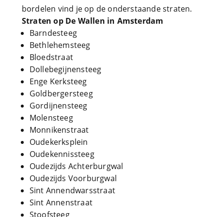
bordelen vind je op de onderstaande straten.
Straten op De Wallen in Amsterdam
Barndesteeg
Bethlehemsteeg
Bloedstraat
Dollebegijnensteeg
Enge Kerksteeg
Goldbergersteeg
Gordijnensteeg
Molensteeg
Monnikenstraat
Oudekerksplein
Oudekennissteeg
Oudezijds Achterburgwal
Oudezijds Voorburgwal
Sint Annendwarsstraat
Sint Annenstraat
Stoofsteeg