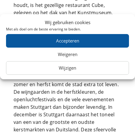
houdt, is het gezellige restaurant Cube,
gelegen op het dak van het Kunstmuseum,
een aanrader. Hier kun je genieten van
Wij gebruiken cookies
creatieve gerechten met een geweldig uitzicht
Met als doel om de beste ervaring te bieden.
over Schlossplatz.
Accepteren
Praktische informatie en
Weigeren
reistips
Wijzigen
Stuttgart is een stad die het hele jaar door
interessant is om te bezoeken, maar in de
zomer en herfst komt de stad extra tot leven.
De wijngaarden in de herfstkleuren, de
openluchtfestivals en de vele evenementen
maken Stuttgart dan bijzonder levendig. In
december is Stuttgart daarnaast het toneel
van een van de grootste en oudste
kerstmarkten van Duitsland. Deze sfeervolle