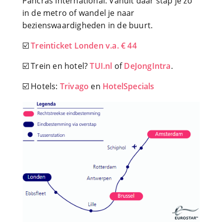
Pancras International. Vanuit daar stap je zo
in de metro of wandel je naar
bezienswaardigheden in de buurt.
☑️
Treinticket Londen v.a. € 44
☑️ Trein en hotel?
TUI.nl
of
DeJongIntra
.
☑️ Hotels:
Trivago
en
HotelSpecials