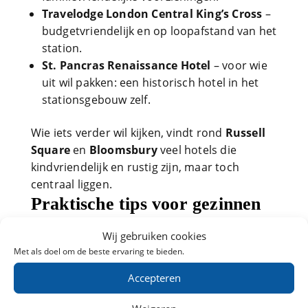
Travelodge London Central King’s Cross
–
budgetvriendelijk en op loopafstand van het
station.
St. Pancras Renaissance Hotel
– voor wie
uit wil pakken: een historisch hotel in het
stationsgebouw zelf.
Wie iets verder wil kijken, vindt rond
Russell
Square
en
Bloomsbury
veel hotels die
kindvriendelijk en rustig zijn, maar toch
centraal liggen.
Praktische tips voor gezinnen
Boek de trein en accommodatie op tijd:
Wij gebruiken cookies
zeker tijdens vakanties is Londen erg
Met als doel om de beste ervaring te bieden.
populair.
Accepteren
Plan een mix van activiteiten binnen en
buiten; Londen kan druk zijn, dus parken