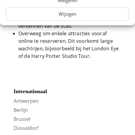
Weigeren
zijn een fijne afwisseling.
Neem snacks en water mee voor onderweg
Wijzigen
– handig in de trein én tijdens het
verkennen van de stad.
Overweeg om enkele attracties vooraf
online te reserveren. Dit voorkomt lange
wachtrijen, bijvoorbeeld bij het London Eye
of de Harry Potter Studio Tour.
Internationaal
Antwerpen
Berlijn
Brussel
Düsseldorf