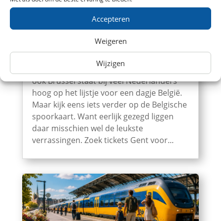
Accepteren
Weigeren
5 verrassend leuke Belgische steden die perfect
zijn voor een dagje met de trein
Wijzigen
Antwerpen kennen we inmiddels wel en
ook Brussel staat bij veel Nederlanders
hoog op het lijstje voor een dagje België.
Maar kijk eens iets verder op de Belgische
spoorkaart. Want eerlijk gezegd liggen
daar misschien wel de leukste
verrassingen. Zoek tickets Gent voor...