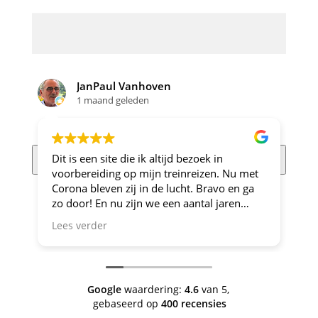
JanPaul Vanhoven
1 maand geleden
Klik om marketing cookies te accepteren en deze inhoud
Dit is een site die ik altijd bezoek in
Al
in te schakelen
voorbereiding op mijn treinreizen. Nu met
Corona bleven zij in de lucht. Bravo en ga
zo door! En nu zijn we een aantal jaren
verder en nog steeds is dit de site om je te
Lees verder
oriënteren op trein-voordeel!
Google
waardering:
4.6
van 5,
gebaseerd op
400 recensies