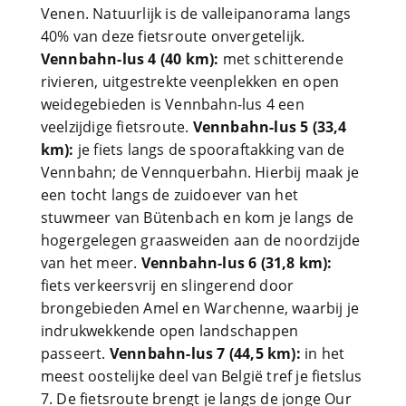
Venen. Natuurlijk is de valleipanorama langs
40% van deze fietsroute onvergetelijk.
Vennbahn-lus 4 (40 km):
met schitterende
rivieren, uitgestrekte veenplekken en open
weidegebieden is Vennbahn-lus 4 een
veelzijdige fietsroute.
Vennbahn-lus 5 (33,4
km):
je fiets langs de spooraftakking van de
Vennbahn; de Vennquerbahn. Hierbij maak je
een tocht langs de zuidoever van het
stuwmeer van Bütenbach en kom je langs de
hogergelegen graasweiden aan de noordzijde
van het meer.
Vennbahn-lus 6 (31,8 km):
fiets verkeersvrij en slingerend door
brongebieden Amel en Warchenne, waarbij je
indrukwekkende open landschappen
passeert.
Vennbahn-lus 7 (44,5 km):
in het
meest oostelijke deel van België tref je fietslus
7. De fietsroute brengt je langs de jonge Our