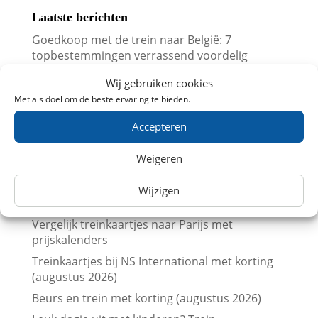
Laatste berichten
Goedkoop met de trein naar België: 7
topbestemmingen verrassend voordelig
5 verrassend leuke Belgische steden die perfect
Wij gebruiken cookies
zijn voor een dagje met de trein
Met als doel om de beste ervaring te bieden.
NS zet extra en langere treinen in voor
Accepteren
Brabantsedag Heeze 2026
Trein naar de Brabantsedag in Heeze met
Weigeren
korting
Vergelijk treinkaartjes naar Londen met
Wijzigen
prijskalenders
Vergelijk treinkaartjes naar Parijs met
prijskalenders
Treinkaartjes bij NS International met korting
(augustus 2026)
Beurs en trein met korting (augustus 2026)