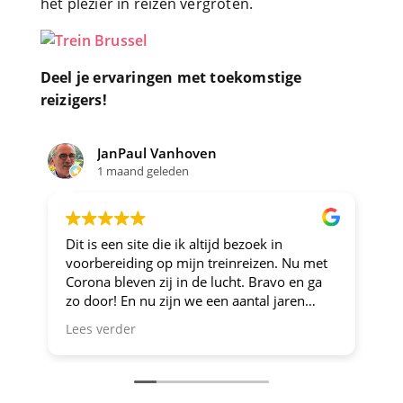
het plezier in reizen vergroten.
Deel je ervaringen met toekomstige
reizigers!
JanPaul Vanhoven
Joosje
1 maand geleden
2 maande
Dit is een site die ik altijd bezoek in
Altijd fijne 
voorbereiding op mijn treinreizen. Nu met
Corona bleven zij in de lucht. Bravo en ga
zo door! En nu zijn we een aantal jaren
verder en nog steeds is dit de site om je te
Lees verder
oriënteren op trein-voordeel!