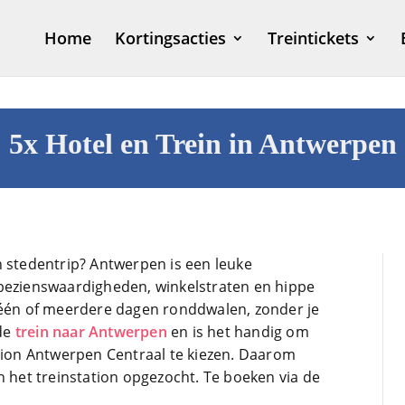
Home
Kortingsacties
Treintickets
5x Hotel en Trein in Antwerpen
n stedentrip? Antwerpen is een leuke
 bezienswaardigheden, winkelstraten en hippe
1 maand ge
 één of meerdere dagen ronddwalen, zonder je
 de
trein naar Antwerpen
en is het handig om
ation Antwerpen Centraal te kiezen. Daarom
Dit is een site d
n het treinstation opgezocht. Te boeken via de
bezoek in voor
mijn treinreiz