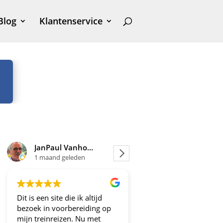
Blog
Klantenservice
JanPaul Vanhoven
Joosje
leden
1 maand geleden
ie ik altijd
Altijd fijne en betrouwbare
Fijn
bereiding op
aanbiedingen!
wor
en. Nu met