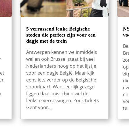
5 verrassend leuke Belgische
NS
steden die perfect zijn voor een
vo
dagje met de trein
Be
Antwerpen kennen we inmiddels
Br
r
wel en ook Brussel staat bij veel
zo
Nederlanders hoog op het lijstje
op
et
voor een dagje België. Maar kijk
zi
een
eens iets verder op de Belgische
di
spoorkaart. Want eerlijk gezegd
ev
p
liggen daar misschien wel de
en
leukste verrassingen. Zoek tickets
ve
Gent voor...
te.