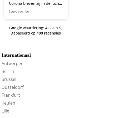
ij in de lucht.
 door! En nu
tal jaren
teeds is dit de
riënteren op
Google
waardering:
4.6
van 5,
gebaseerd op
400 recensies
Internationaal
Antwerpen
Berlijn
Brussel
Düsseldorf
Frankfurt
Keulen
Lille