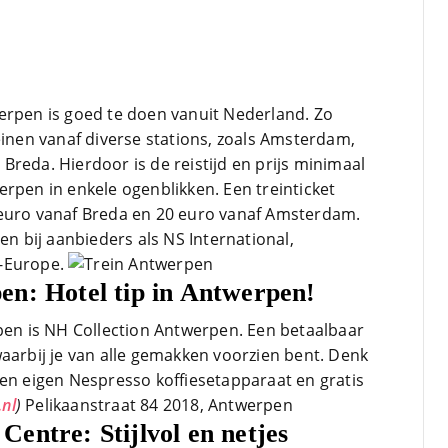
Corona bleven z
Bravo en ga zo
Lees verder
zijn we een aan
verder en nog s
site om je te o
erpen is goed te doen vanuit Nederland. Zo
trein-voordeel!
einen vanaf diverse stations, zoals Amsterdam,
reda. Hierdoor is de reistijd en prijs minimaal
rpen in enkele ogenblikken. Een treinticket
 euro vanaf Breda en 20 euro vanaf Amsterdam.
en bij aanbieders als NS International,
B-Europe.
en: Hotel tip in Antwerpen!
rpen is NH Collection Antwerpen. Een betaalbaar
waarbij je van alle gemakken voorzien bent. Denk
een eigen Nespresso koffiesetapparaat en gratis
.nl
)
Pelikaanstraat 84 2018, Antwerpen
entre: Stijlvol en netjes