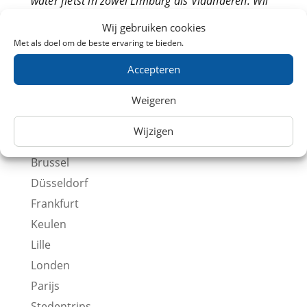
water fietst in zowel Limburg als Vlaanderen. Wil
je deze route combineren met Park de Hoge
Wij gebruiken cookies
Kempen? Bokrijk heeft een eigen treinstation.
Met als doel om de beste ervaring te bieden.
Accepteren
Internationaal
Weigeren
Antwerpen
Wijzigen
Berlijn
Brussel
Düsseldorf
Frankfurt
Keulen
Lille
Londen
Parijs
Stedentrips