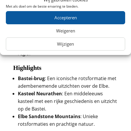
beroemde Bastei-brug met een prachtig
Met als doel om de beste ervaring te bieden.
uitzicht.
Schrammsteine
: Een uitdagende
Accepteren
wandelroute met panoramische uitzichten
en klimmogelijkheden.
Weigeren
Malersweg
: Een schilderachtige
Wijzigen
langeafstandswandeling van 112 km door de
regio.
Highlights
Bastei-brug
: Een iconische rotsformatie met
adembenemende uitzichten over de Elbe.
Kasteel Neurathen
: Een middeleeuws
kasteel met een rijke geschiedenis en uitzicht
op de Bastei.
Elbe Sandstone Mountains
: Unieke
rotsformaties en prachtige natuur.