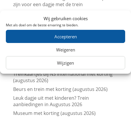
zijn voor een dagje met de trein
NS zet extra en langere treinen in voor
Wij gebruiken cookies
Brabantsedag Heeze 2026
Met als doel om de beste ervaring te bieden.
Trein naar de Brabantsedag in Heeze met
korting
Accepteren
Vergelijk treinkaartjes naar Londen met
Weigeren
prijskalenders
Vergelijk treinkaartjes naar Parijs met
Wijzigen
prijskalenders
Treinkaartjes bij NS International met korting
(augustus 2026)
Beurs en trein met korting (augustus 2026)
Leuk dagje uit met kinderen? Trein
aanbiedingen in Augustus 2026
Museum met korting (augustus 2026)