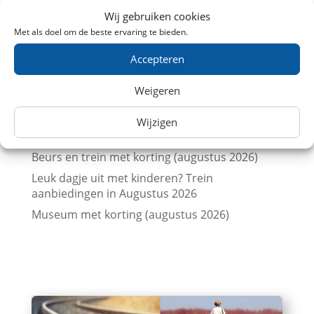
Trein naar de Brabantsedag in Heeze met
Wij gebruiken cookies
korting
Met als doel om de beste ervaring te bieden.
Vergelijk treinkaartjes naar Londen met
Accepteren
prijskalenders
Vergelijk treinkaartjes naar Parijs met
Weigeren
prijskalenders
Treinkaartjes bij NS International met korting
Wijzigen
(augustus 2026)
Beurs en trein met korting (augustus 2026)
Leuk dagje uit met kinderen? Trein
aanbiedingen in Augustus 2026
Museum met korting (augustus 2026)