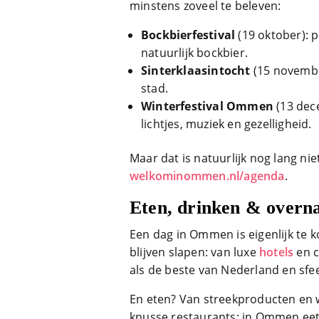
minstens zoveel te beleven:
Bockbierfestival
(19 oktober): 
natuurlijk bockbier.
Sinterklaasintocht
(15 november
stad.
Winterfestival Ommen
(13 dec
lichtjes, muziek en gezelligheid.
Maar dat is natuurlijk nog lang niet
welkominommen.nl/agenda
.
Eten, drinken & overn
Een dag in Ommen is eigenlijk te ko
blijven slapen: van luxe
hotels
en 
als de beste van Nederland en sfe
En eten? Van streekproducten en w
knusse restaurants: in Ommen eet je