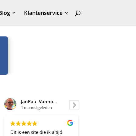
Blog
Klantenservice
JanPaul Vanhoven
Joosje
and geleden
1 maand geleden
site die ik altijd
Altijd fijne en betrouwbare