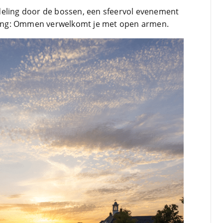
bezoek in
deling door de bossen, een sfeervol evenement
mijn trei
assing: Ommen verwelkomt je met open armen.
Corona bl
Bravo en 
Lees verd
zijn we e
verder en
site om j
trein-voo