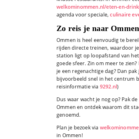
welkominommen.nl/eten-en-drin
agenda voor speciale,
culinaire e
Zo reis je naar Omme
Ommen is heel eenvoudig te berei
rijden directe treinen, waardoor 
station ligt op loopafstand van he
goede sfeer. Zin om meer te zien
je een regenachtige dag? Dan pak j
bijvoorbeeld snel in het centrum b
reisinformatie via
9292.nl
)
Dus waar wacht je nog op? Pak de t
Ommen en ontdek waarom dit stadj
genoemd.
Plan je bezoek via
welkominommen
in Ommen!