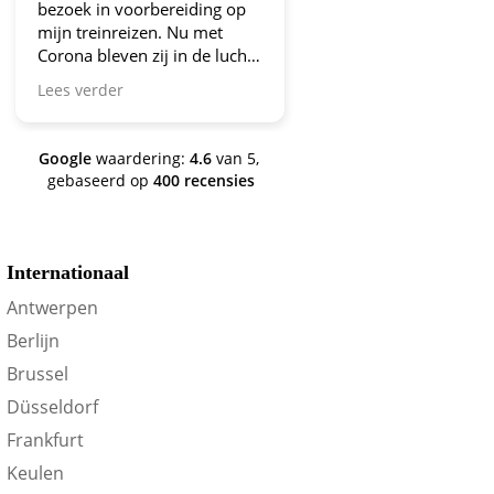
 voorbereiding op
aanbiedingen!
nreizen. Nu met
even zij in de lucht.
ga zo door! En nu
er
en aantal jaren
 nog steeds is dit de
e te oriënteren op
Google
waardering:
4.6
van 5,
rdeel!
gebaseerd op
400 recensies
Internationaal
Antwerpen
Berlijn
Brussel
Düsseldorf
Frankfurt
Keulen