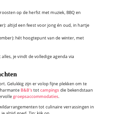
proosten op de herfst met muziek, BBQ en
): altijd een feest voor jong én oud, in hartje
ember): hét hoogtepunt van de winter, met
 alles, je vindt de volledige agenda via
achten
rt. Gelukkig zijn er volop fijne plekken om te
charmante
B&B’s
tot
campings
die bekendstaan
ervolle
groepsaccommodaties
.
ildarrangementen tot culinaire verrassingen in
 altijd goed. Tip: kijk op