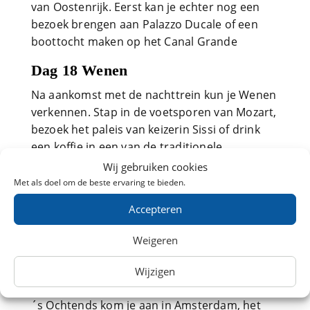
van Oostenrijk. Eerst kan je echter nog een
bezoek brengen aan Palazzo Ducale of een
boottocht maken op het Canal Grande
Dag 18 Wenen
Na aankomst met de nachttrein kun je Wenen
verkennen. Stap in de voetsporen van Mozart,
bezoek het paleis van keizerin Sissi of drink
een koffie in een van de traditionele
koffiehuizen.
Wij gebruiken cookies
Met als doel om de beste ervaring te bieden.
Dag 19 - Wenen - Nederland
Accepteren
Ook vandaag kun je nog Wenen verkennen. Ga
relaxen in de thermen vooraleer je ´s avonds
Weigeren
de nachttrein terug naar Nederland neemt.
Wijzigen
Dag 20 Aankomst Nederland
´s Ochtends kom je aan in Amsterdam, het