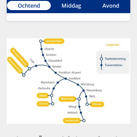
Ochtend
Middag
Avond