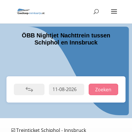
ÖBB Nightjet Nachttrein tussen
Schiphol en Innsbruck
Zoeken
☑️ Treinticket Schiphol - Innsbruck