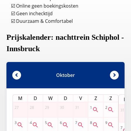
☑️ Online geen boekingskosten
☑️ Geen inchecktijd
☑️ Duurzaam & Comfortabel
Prijskalender: nachttrein Schiphol -
Innsbruck
Oktober
M
D
W
D
V
Z
Z
M