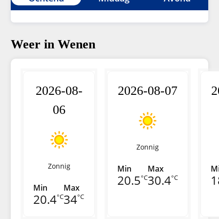
Weer in Wenen
2026-08-
2026-08-07
2
06
Zonnig
Zonnig
Min
Max
M
20.5
30.4
1
°C
°C
Min
Max
20.4
34
°C
°C