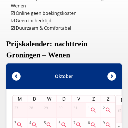
Wenen
☑️ Online geen boekingskosten
☑️ Geen inchecktijd
☑️ Duurzaam & Comfortabel
Prijskalender: nachttrein
Groningen – Wenen
Oktober
M
D
W
D
V
Z
Z
M