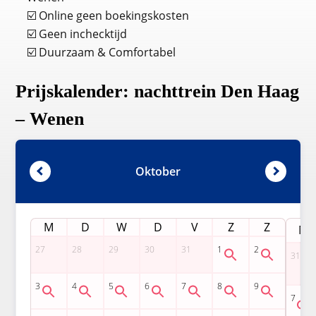
☑️ Online geen boekingskosten
☑️ Geen inchecktijd
☑️ Duurzaam & Comfortabel
Prijskalender: nachttrein Den Haag
– Wenen
Oktober
M
D
W
D
V
Z
Z
M