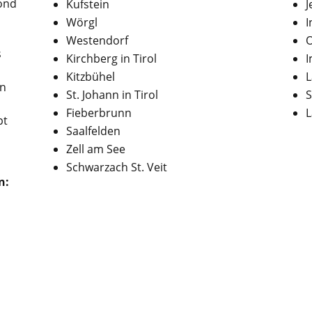
vond
Kufstein
J
Wörgl
I
Westendorf
O
s
Kirchberg in Tirol
I
Kitzbühel
en
St. Johann in Tirol
S
Fieberbrunn
L
pt
Saalfelden
Zell am See
Schwarzach St. Veit
n: