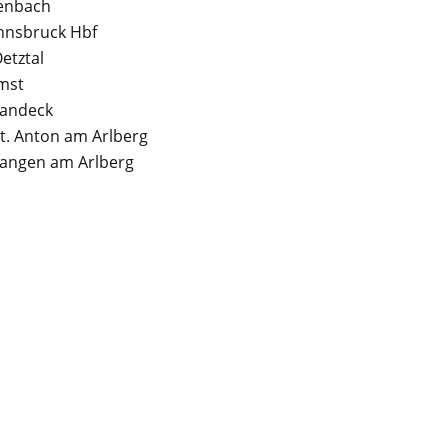
enbach
nnsbruck Hbf
etztal
mst
Landeck
t. Anton am Arlberg
angen am Arlberg