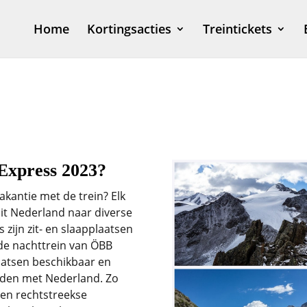
Home
Kortingsacties
Treintickets
ss: Wintersport per ski nachttrein naa
Express 2023?
akantie met de trein? Elk
uit Nederland naar diverse
zijn zit- en slaapplaatsen
de nachttrein van ÖBB
laatsen beschikbaar en
ieden met Nederland. Zo
 een rechtstreekse