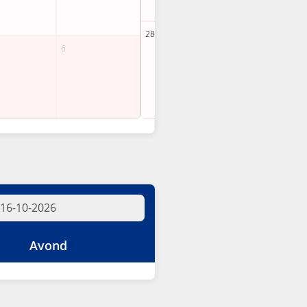
67
35
Avond