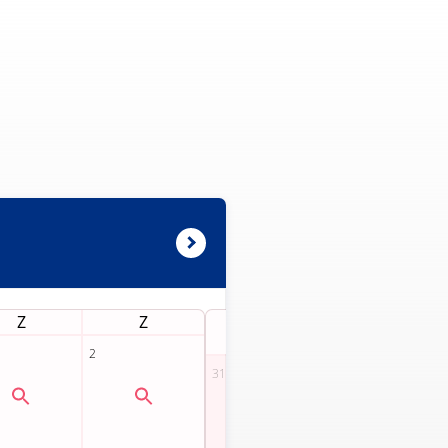
Z
Z
M
D
50