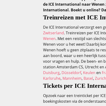
de ICE International naar Wenen 
International. Boekt u online? D
Treinreizen met ICE In
De ICE International verzorgt een g
Zwitserland
. Treinreizen per ICE In
Wenen
. Met een reistijd van slech
Wenen voor u het weet! Daarbij kom
Wenen hoeft u geen zitplaats te re
aan boord, waar u een heerlijk tu
voor vragen en hulp. De been- en b
station Amsterdam CS, Utrecht en Ar
Duisburg
,
Düsseldorf
,
Keulen
en
Fr
Karlsruhe
,
Mannheim
,
Basel
,
Zuric
Tickets per ICE Intern
Opzoek naar een treinticket per ICE
boekingskosten via de onderstaande 