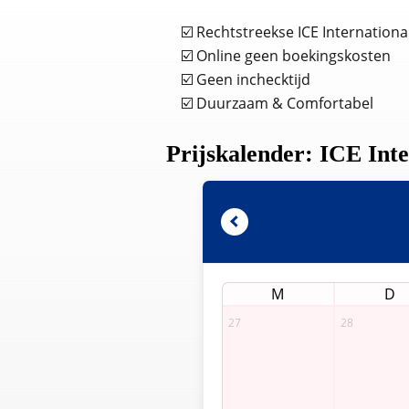
☑️ Rechtstreekse ICE Internation
☑️ Online geen boekingskosten
☑️ Geen inchecktijd
☑️ Duurzaam & Comfortabel
Prijskalender: ICE Int
M
D