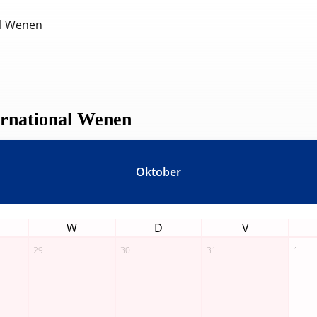
al Wenen
ernational Wenen
Oktober
W
D
V