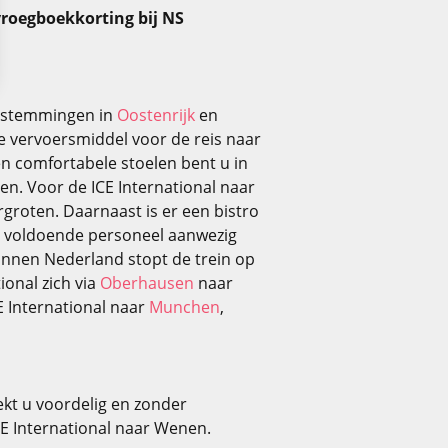
vroegboekkorting bij NS
bestemmingen in
Oostenrijk
en
ale vervoersmiddel voor de reis naar
 en comfortabele stoelen bent u in
en. Voor de ICE International naar
rgroten. Daarnaast is er een bistro
is voldoende personeel aanwezig
Binnen Nederland stopt de trein op
ional zich via
Oberhausen
naar
E International naar
Munchen
,
ekt u voordelig en zonder
CE International naar Wenen.