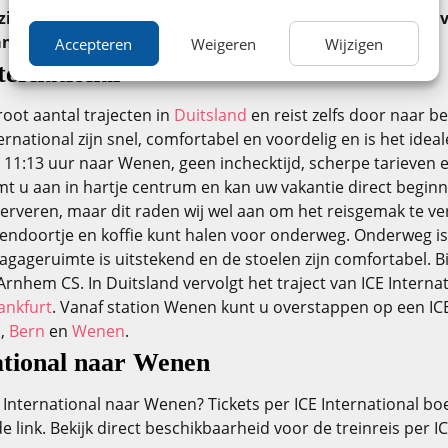
zijn 180 dagen voor vertrek vanaf € 60 verkrijgbaar met 
an betaalt u geen boekingskosten.
Accepteren
Weigeren
Wijzigen
ternational
root aantal trajecten in
Duitsland
en reist zelfs door naar 
ternational zijn snel, comfortabel en voordelig en is het ide
ts 11:13 uur naar Wenen, geen inchecktijd, scherpe tarieven
t u aan in hartje centrum en kan uw vakantie direct beginn
serveren, maar dit raden wij wel aan om het reisgemak te ve
ssendoortje en koffie kunt halen voor onderweg. Onderweg 
agageruimte is uitstekend en de stoelen zijn comfortabel. 
nhem CS. In Duitsland vervolgt het traject van ICE Internat
ankfurt
. Vanaf station Wenen kunt u overstappen op een IC
h
,
Bern
en
Wenen
.
ational naar Wenen
 International naar Wenen? Tickets per ICE International bo
link. Bekijk direct beschikbaarheid voor de treinreis per I