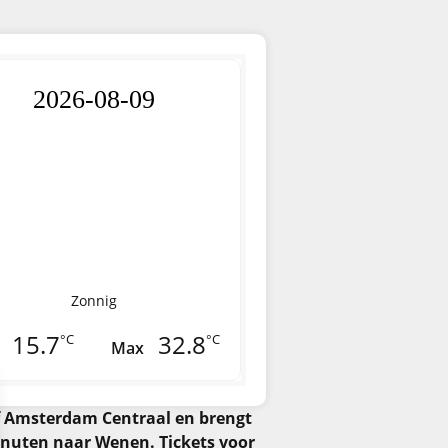
2026-08-09
Zonnig
15.7
32.8
°C
°C
Max
af Amsterdam Centraal en brengt
minuten naar Wenen. Tickets voor