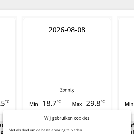
2026-08-08
Zonnig
.5
18.7
29.8
°C
°C
°C
Min
Max
Min
Wij gebruiken cookies
naar Wenen? De ICE International vertrekt dagelijks van
Met als doel om de beste ervaring te bieden.
ion Frankfurt Hbf en een van reistijd van 11 uur en 13 